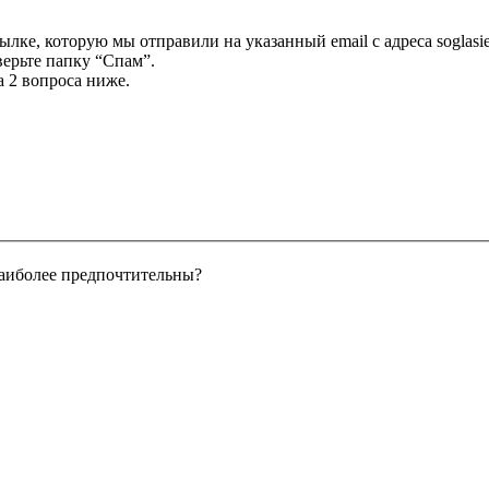
лке, которую мы отправили на указанный email с адреса soglasi
ерьте папку “Спам”.
а 2 вопроса ниже.
аиболее предпочтительны?